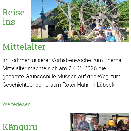
–
Reise
Mittelalterschulfest
ins
begeistert
die
Schulgemeinschaft
Mittelalter
Im Rahmen unserer Vorhabenwoche zum Thema
Mittelalter machte sich am 27.05.2026 die
gesamte Grundschule Müssen auf den Weg zum
Geschichtserlebnisraum Roter Hahn in Lübeck.
Reise
Weiterlesen …
ins
Mittelalter
Känguru-