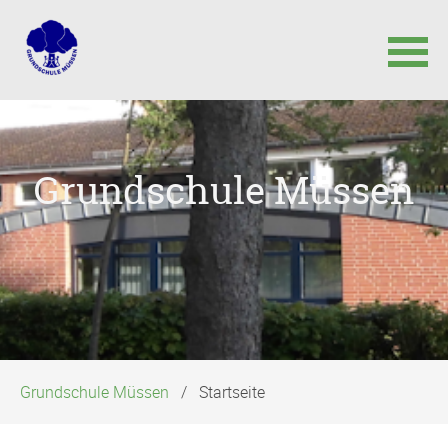
Navigation
überspringen
Grundschule Müssen
Grundschule Müssen
Startseite