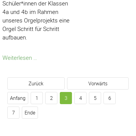
Schüler*innen der Klassen
4a und 4b im Rahmen
unseres Orgelprojekts eine
Orgel Schritt für Schritt
aufbauen.
Orgelprojekt
Weiterlesen …
in
den
4.
Zurück
Vorwärts
Klassen
Anfang
1
2
3
4
5
6
7
Ende