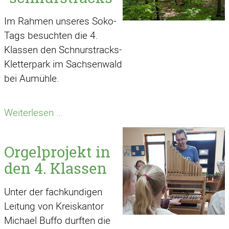
Im Rahmen unseres Soko-
Tags besuchten die 4.
Klassen den Schnurstracks-
Kletterpark im Sachsenwald
bei Aumühle.
Ausflug
Weiterlesen …
zum
Kletterpark
Orgelprojekt in
"schnurstracks"
den 4. Klassen
Unter der fachkundigen
Leitung von Kreiskantor
Michael Buffo durften die