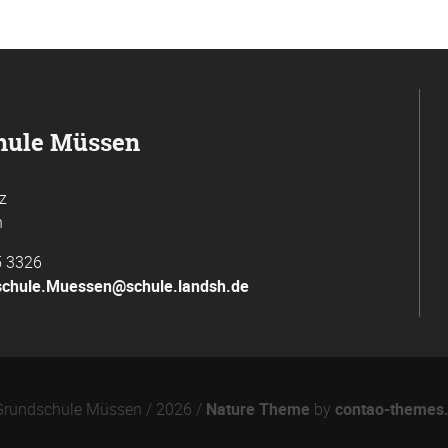
hule Müssen
z
n
5 3326
chule.Muessen@schule.landsh.de
rundschule Müssen / 2026 /
Nature Theme
by
contao-themes.