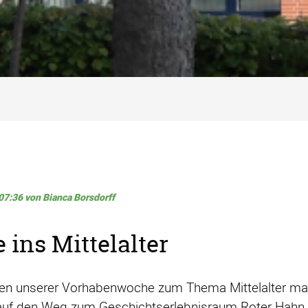
07:36
von Bianca Borsdorff
 ins Mittelalter
n unserer Vorhabenwoche zum Thema Mittelalter ma
uf den Weg zum Geschichtserlebnisraum Roter Hahn in