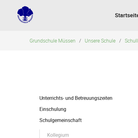
Navigation
überspringen
Startseit
Grundschule Müssen
Unsere Schule
Schul
Navigation
Unterrichts- und Betreuungszeiten
überspringen
Einschulung
Schulgemeinschaft
Kollegium