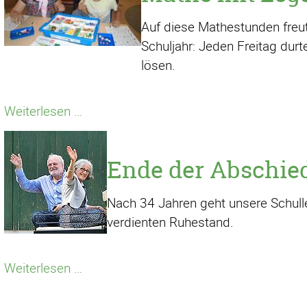
Auf diese Mathestunden freute
Schuljahr: Jeden Freitag dur
lösen.
Mathe
Weiterlesen …
mit
Lego
Ende der Abschie
Nach 34 Jahren geht unsere Schullei
verdienten Ruhestand.
Ende
Weiterlesen …
der
Abschiedstournee