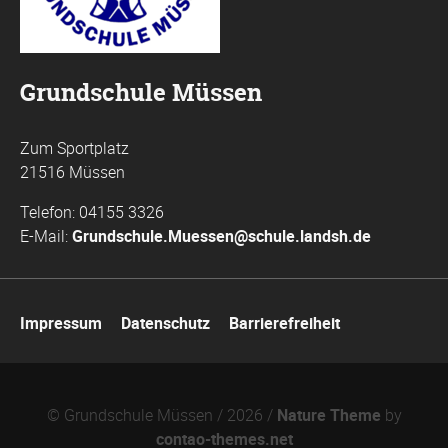
Grundschule Müssen
Zum Sportplatz
21516 Müssen
Telefon: 04155 3326
E-Mail:
Grundschule.Muessen@schule.landsh.de
Navigation
Impressum
Datenschutz
Barrierefreiheit
überspringen
© Grundschule Müssen / 2026 /
Nature Theme
by
contao-themes.net