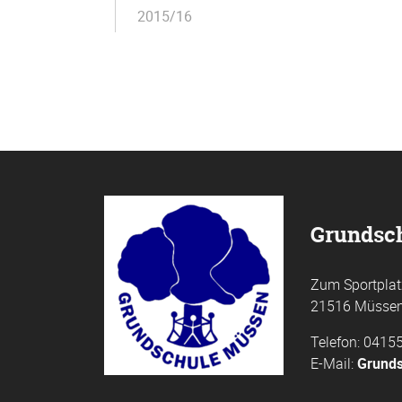
2015/16
Grundsc
Zum Sportplat
21516 Müsse
Telefon: 0415
E-Mail:
Grunds