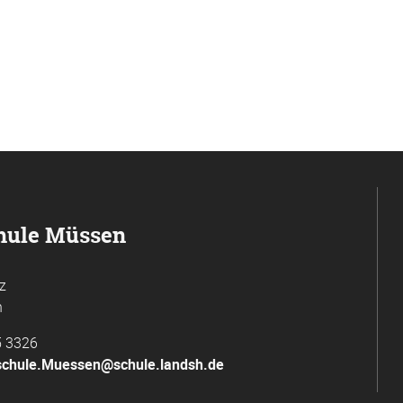
hule Müssen
z
n
5 3326
chule.Muessen@schule.landsh.de