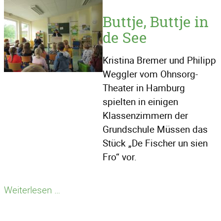
Buttje, Buttje in
de See
Kristina Bremer und Philipp
Weggler vom Ohnsorg-
Theater in Hamburg
spielten in einigen
Klassenzimmern der
Grundschule Müssen das
Stück „De Fischer un sien
Fro“ vor.
Buttje,
Weiterlesen …
Buttje
in