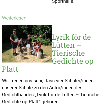
Sporthalle.
Ohauhaueha,
Weiterlesen …
dat
is
Lyrik för de
ja
Lütten –
de
Tierische
Wulf!
Gedichte op
Platt
Wir freuen uns sehr, dass vier Schüler/innen
unserer Schule zu den Autor/innen des
Gedichtbandes „Lyrik för de Lütten – Tierische
Gedichte op Platt“ gehören.