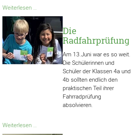
Lyrik
Weiterlesen …
för
de
Die
Lütten
Radfahrprüfung
–
Tierische
Am 13.Juni war es so weit.
Gedichte
Die Schülerinnen und
op
Schüler der Klassen 4a und
Platt
4b sollten endlich den
praktischen Teil ihrer
Fahrradprüfung
absolvieren.
Die
Weiterlesen …
Radfahrprüfung