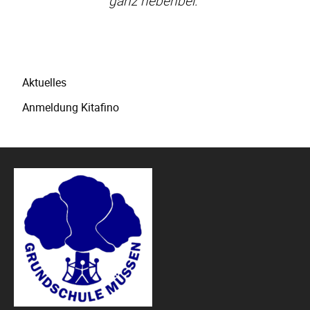
ganz nebenbei.
Navigation
Aktuelles
überspringen
Anmeldung Kitafino