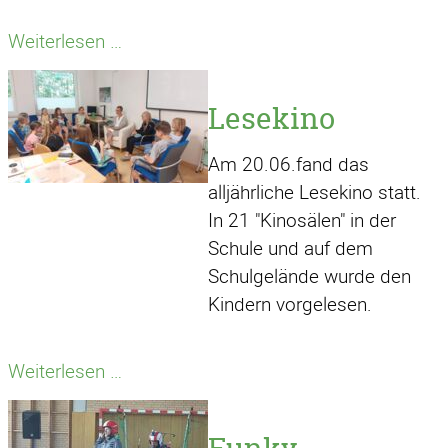
Besuch
Weiterlesen …
unseres
Ministerpräsidenten
Lesekino
Am 20.06.fand das
alljährliche Lesekino statt.
In 21 "Kinosälen" in der
Schule und auf dem
Schulgelände wurde den
Kindern vorgelesen.
Lesekino
Weiterlesen …