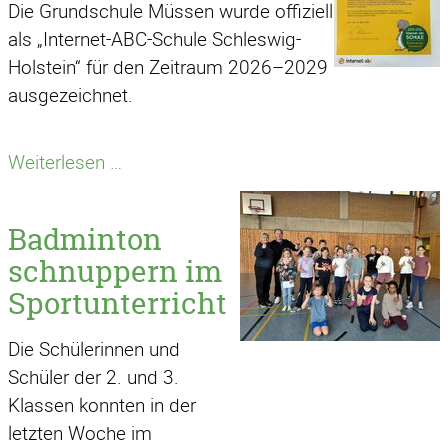
Die Grundschule Müssen wurde offiziell
wir
als „Internet-ABC-Schule Schleswig-
gemeinsam
Holstein“ für den Zeitraum 2026–2029
erreicht
ausgezeichnet.
Internet
Weiterlesen …
Abc
Schule
Badminton
schnuppern im
Sportunterricht
Die Schülerinnen und
Schüler der 2. und 3.
Klassen konnten in der
letzten Woche im