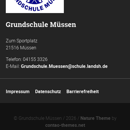
Grundschule Müssen
Zum Sportplatz
21516 Müssen
Telefon: 04155 3326
E-Mail:
Grundschule.Muessen@schule.landsh.de
Navigation
Impressum
Datenschutz
Barrierefreiheit
überspringen
© Grundschule Müssen / 2026 /
Nature Theme
by
contao-themes.net