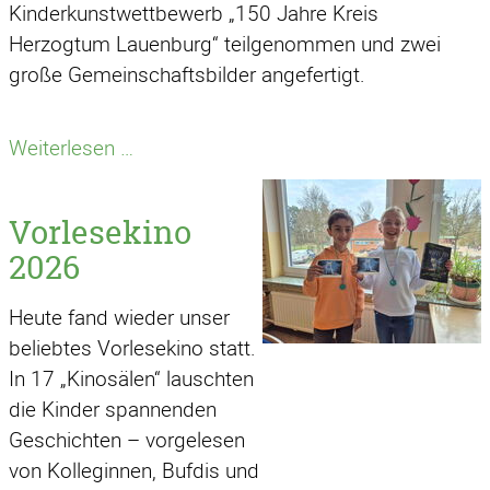
Kinderkunstwettbewerb „150 Jahre Kreis
Herzogtum Lauenburg“ teilgenommen und zwei
große Gemeinschaftsbilder angefertigt.
Quo
Weiterlesen …
vadis
-
Vorlesekino
unser
2026
Beitrag
zum
Heute fand wieder unser
Kinderkunstwettbewerb
beliebtes Vorlesekino statt.
In 17 „Kinosälen“ lauschten
die Kinder spannenden
Geschichten – vorgelesen
von Kolleginnen, Bufdis und