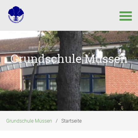
Navigation
überspringen
Grundschule Müssen
Grundschule Müssen
Startseite