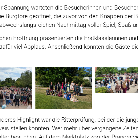
er Spannung warteten die Besucherinnen und Besucher
e Burgtore geöffnet, die zuvor von den Knappen der B
 abwechslungsreichen Nachmittag voller Spiel, Spaß und
lichen Eröffnung präsentierten die Erstklässlerinnen u
 dafür viel Applaus. Anschließend konnten die Gäste 
.
deres Highlight war die Ritterprüfung, bei der die jung
eis stellen konnten. Wer mehr über vergangene Zeiten
alter besuchen. Auf dem Marktplatz zog der Pranger vie