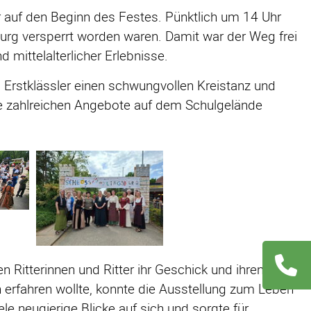
 auf den Beginn des Festes. Pünktlich um 14 Uhr
urg versperrt worden waren. Damit war der Weg frei
 mittelalterlicher Erlebnisse.
nd Erstklässler einen schwungvollen Kreistanz und
die zahlreichen Angebote auf dem Schulgelände
en Ritterinnen und Ritter ihr Geschick und ihren Mut
Navigation
 erfahren wollte, konnte die Ausstellung zum Leben
übersprin
le neugierige Blicke auf sich und sorgte für