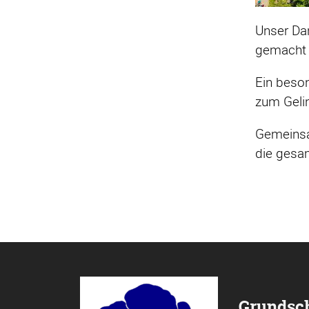
Unser Dan
gemacht 
Ein beson
zum Geli
Gemeinsam
die gesa
Grundsc