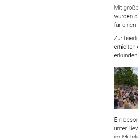
Mit groß
wurden di
für einen
Zur feier
erhielten
erkunden
Ein beson
unter Bew
im Mittel