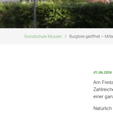
Grundschule Müssen
Burgtore geöffnet – Mitt
01.06.2026 
Am Freita
Zahlreich
einer ga
Natürlic