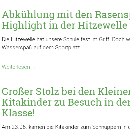
Hausaufgaben,
Abkühlung mit den Rasens
…
-
Highlight in der Hitzewelle
Hallo,
Frau
Die Hitzewelle hat unsere Schule fest im Griff. Doch w
Losse!
Wasserspaß auf dem Sportplatz.
Abkühlung
Weiterlesen …
mit
den
Großer Stolz bei den Kleine
Rasensprengern
–
Kitakinder zu Besuch in der
ein
Klasse!
Highlight
in
Am 23.06. kamen die Kitakinder zum Schnuppern in d