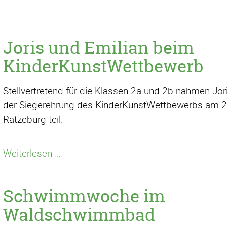
Joris und Emilian beim
KinderKunstWettbewerb
Stellvertretend für die Klassen 2a und 2b nahmen Jor
der Siegerehrung des KinderKunstWettbewerbs am 2
Ratzeburg teil.
Joris
Weiterlesen …
und
Emilian
Schwimmwoche im
beim
KinderKunstWettbewerb
Waldschwimmbad