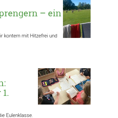
prengern – ein
ir kontern mit Hitzefrei und
n:
 1.
ie Eulenklasse.