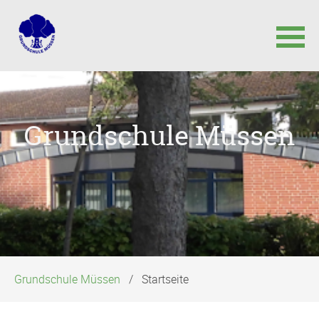
Navigation
überspringen
Grundschule Müssen
Grundschule Müssen
Startseite