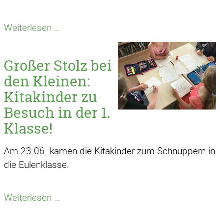
Abkühlung
Weiterlesen …
mit
den
Großer Stolz bei
Rasensprengern
den Kleinen:
–
Kitakinder zu
ein
Besuch in der 1.
Highlight
in
Klasse!
der
Am 23.06. kamen die Kitakinder zum Schnuppern in
Hitzewelle
die Eulenklasse.
Großer
Weiterlesen …
Stolz