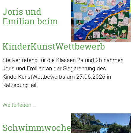
Joris und
Emilian beim
KinderKunstWettbewerb
Stellvertretend für die Klassen 2a und 2b nahmen
Joris und Emilian an der Siegerehrung des
KinderKunstWettbewerbs am 27.06.2026 in
Ratzeburg teil.
Joris
Weiterlesen …
und
Emilian
Schwimmwoche
beim