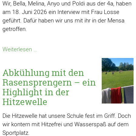
Wir, Bella, Melina, Anyo und Poldi aus der 4a, haben
am 18. Juni 2026 ein Interview mit Frau Losse
geführt. Dafür haben wir uns mit ihr in der Mensa
getroffen.
Frühbetreuung,
Weiterlesen …
Mittagessen,
Hausaufgaben,
Abkühlung mit den
…
Rasensprengern – ein
-
Highlight in der
Hallo,
Hitzewelle
Frau
Losse!
Die Hitzewelle hat unsere Schule fest im Griff. Doch
wir kontern mit Hitzefrei und Wasserspaß auf dem
Sportplatz.